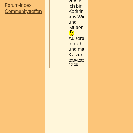
vorstellen:
Forum-Index
Ich bin die
Communitytreffen
Kathrin
aus Wien
und
Studentin
Außerdem
bin ich 23
und mag
Katzen
23.04.2013
12:38