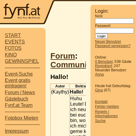
Login:
Nick:
Passwort:
START
EVENTS
Neuer Benutzer
Passwort vergessen?
FOTOS
Forum
:
KINO
Online:
GEWINNSPIEL
0 Benutzer
, 538 Gäste
Communitytreffen
Registriert
: 247
-----------------------
Neuester Benutzer:
Event-Suche
Anna
Hallo!
Event gratis
eintragen!
Heute hat Geburtstag:
Autor
Beitrag
Gina
(67)
(Kaythy)
Hallo!
Forum / News
Huhu
Gästebuch
Kontakt
Leute! Da
Fynf.at Team
Fehler melden
ich neu
-----------------------
Regeln /
bei euch
Informationen
Fotobox Mieten
bin, wollte
Suche
-----------------------
ich mich
Impressum
gerne kurz