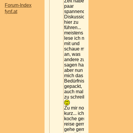
Zeit habe, ein
Forum-Index
paar
fynf.at
spannende
Diskussionen
hier zu
führen...
meistens
lese ich nur
mit und
schaue mir
an, was
andere zu
sagen haben,
aber nun hat
mich das
Bedürfnis
gepackt,
auch mal hier
zu schreiben.
Zu mir noch
kurz... ich
koche gerne,
reise gerne,
gehe gerne