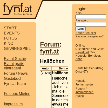
Login:
Nick:
Passwort:
START
EVENTS
Neuer Benutzer
Passwort vergessen?
FOTOS
Forum
:
KINO
Online:
GEWINNSPIEL
0 Benutzer
, 568 Gäste
fynf.at
Registriert
: 247
-----------------------
Neuester Benutzer:
Event-Suche
Anna
Hallöchen
Event gratis
eintragen!
Heute hat Geburtstag:
Autor
Beitrag
Gina
(67)
(zuza)
Hallöchen
Forum / News
Hallöchen
Gästebuch
Kontakt
auch von mir
Fynf.at Team
Fehler melden
- ich nutze
-----------------------
Regeln /
mal die
Informationen
Fotobox Mieten
Sommerzeit,
Suche
-----------------------
in der ich
Impressum
etwas mehr