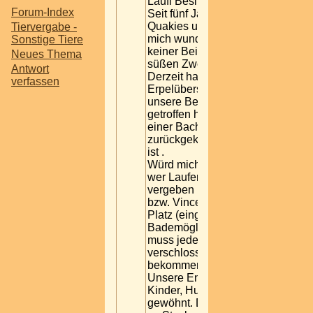
Laufi Besitzer?
Forum-Index
Seit fünf Jahren bevölkern
Quakies unsen Garten und
Tiervergabe -
mich wundert dass hier
Sonstige Tiere
keiner Beiträge von diesen
Neues Thema
süßen Zweibeinern stellt.
Antwort
Derzeit haben wir
verfassen
Erpelüberschuss, da
unsere Bella der Schlag
getroffen hat und Lucy von
einer Bachwanderung nicht
zurückgekehrt
ist .
Würd mich freuen, wenn
wer Laufentenladies zu
vergeben hat, oder Emil
bzw. Vincent einen netten
Platz (eingezäunter Garten,
Bademöglichkeit, Stall
muss jede Nacht
verschlossen werden)
bekommen würde.
Unsere Enten sind an
Kinder, Hund und Katzen
gewöhnt. Der Unterschied