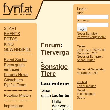
Login:
Nick:
Passwort:
START
EVENTS
Neuer Benutzer
Passwort vergessen?
FOTOS
Forum
:
KINO
Online:
GEWINNSPIEL
0 Benutzer
, 390 Gäste
Tiervergabe
Registriert
: 247
-----------------------
Neuester Benutzer:
-
Event-Suche
AnnasBruder
Event gratis
Sonstige
eintragen!
Heute hat Geburtstag:
Tiere
roscarcoza
(26)
Forum / News
Gästebuch
Laufentenerpel
Kontakt
Fynf.at Team
Fehler melden
-----------------------
Regeln /
Autor
Beitrag
Informationen
Fotobox Mieten
(susl)
Laufentenerpel
Suche
-----------------------
Hallo
Impressum
Wer von euch ist denn